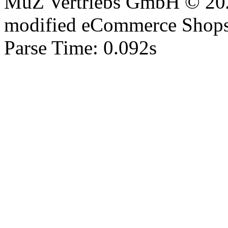
MuZ Vertriebs GmbH © 20
mod
ified eCommerce Shop
Parse Time: 0.092s