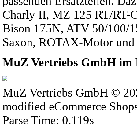
passenden Ersatzteilen. Daz
Charly II, MZ 125 RT/RT-C
Bison 175N, ATV 50/100/1
Saxon, ROTAX-Motor und 
MuZ Vertriebs GmbH im I
MuZ Vertriebs GmbH © 20
mod
ified eCommerce Shop
Parse Time: 0.119s