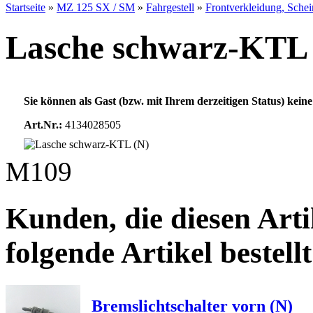
Startseite
»
MZ 125 SX / SM
»
Fahrgestell
»
Frontverkleidung, Sche
Lasche schwarz-KTL 
Sie können als Gast (bzw. mit Ihrem derzeitigen Status) keine
Art.Nr.:
4134028505
M109
Kunden, die diesen Arti
folgende Artikel bestellt
Bremslichtschalter vorn (N)