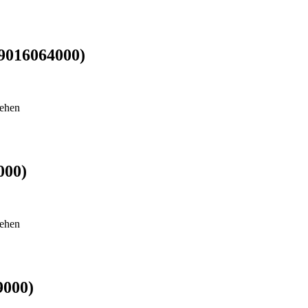
 9016064000)
sehen
000)
sehen
9000)