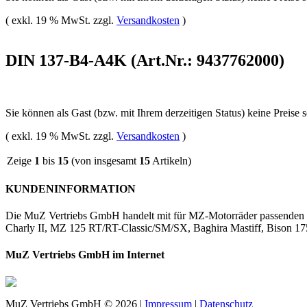
( exkl. 19 % MwSt. zzgl.
Versandkosten
)
DIN 137-B4-A4K (Art.Nr.: 9437762000)
Sie können als Gast (bzw. mit Ihrem derzeitigen Status) keine Preise 
( exkl. 19 % MwSt. zzgl.
Versandkosten
)
Zeige
1
bis
15
(von insgesamt
15
Artikeln)
KUNDENINFORMATION
Die MuZ Vertriebs GmbH handelt mit für MZ-Motorräder passenden Er
Charly II, MZ 125 RT/RT-Classic/SM/SX, Baghira Mastiff, Bison
MuZ Vertriebs GmbH im Internet
MuZ Vertriebs GmbH © 2026 |
Impressum
|
Datenschutz