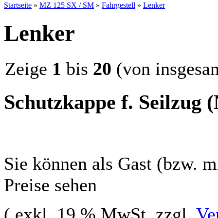
Startseite
»
MZ 125 SX / SM
»
Fahrgestell
»
Lenker
Lenker
Zeige
1
bis
20
(von insgesa
Schutzkappe f. Seilzug (
Sie können als Gast (bzw. mi
Preise sehen
( exkl. 19 % MwSt. zzgl.
Ve